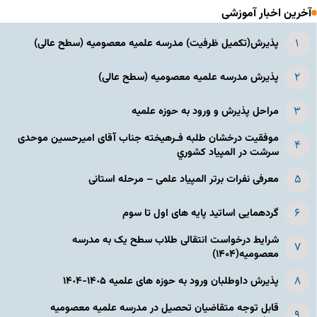
آخرین اخبار آموزشی
پذیرش(تکمیل ظرفیت) مدرسه علمیه معصومیه‌ (سطح عالی)
پذیرش مدرسه علمیه معصومیه‌ (سطح عالی)
مراحل پذیرش و ورود به حوزه علمیه
موفقیت درخشان طلبه فـرهیخته جناب آقای امیرحسین موحدی
سرشت در المپياد كشوري
معرفی نفرات برتر المپیاد علمی – مرحله استانی
گردهمایی اساتید پایه های اول تا سوم
شرایط درخواست انتقالی طلاب سطح یک به مدرسه
معصومیه(۱۴۰۴)
پذیرش داوطلبان ورود به حوزه های علمیه ١۴٠۵-١۴٠۴
قابل توجه متقاضیان تحصیل در مدرسه علمیه معصومیه