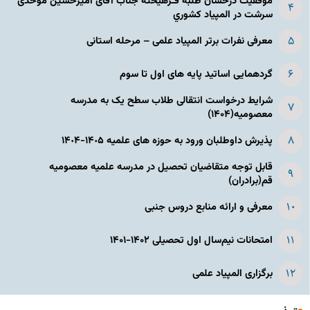
موفقیت درخشان طلبه فـرهیخته جناب آقای امیرحسین موحدی
سرشت در المپياد كشوري
معرفی نفرات برتر المپیاد علمی – مرحله استانی
گردهمایی اساتید پایه های اول تا سوم
شرایط درخواست انتقالی طلاب سطح یک به مدرسه
معصومیه(۱۴۰۴)
پذیرش داوطلبان ورود به حوزه های علمیه ١۴٠۵-١۴٠۴
قابل توجه متقاضیان تحصیل در مدرسه علمیه معصومیه
قم(برادران)
معرفی و ارائه منابع دروس جنبی
امتحانات نیم‌سال اول تحصیلی ۱۴۰۲-۱۴۰۱
برگزاری المپیاد علمی