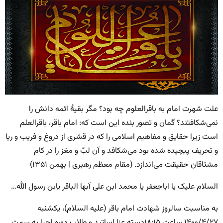
علت شهرت امام به باقرالعلوم چه بود؟ مگر بقیۀ ائمه دانش را
نمی‌شکافتند؟ گمان و تصور بنده این است که: امام باقر، باقرالعلم
است زیرا حقایق و مفاهیم اسلامی را که در قشری از دروغ و فریب و ریا
و تحریف پیچیده شده بود می‌شکافد و آن لبّ و مغز را در کام
مشتاقان حقیقت می‌اندازد. (مقام معظم رهبری | بهمن ۱۳۵۱)
السلام علیک یا اباجعفر یا محمد ابن علی آبها الباقر یابن رسول الله…
به مناسبت سالروز شهادت امام باقر (علیه السلام)، یکشنبه
۱۴۰۰/۴/۲۷ ساعت ۱۸:۱۵دسته عزا اساتید و طلاب دوره احیا به سمت