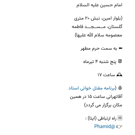
امام حسین علیه السلام
(بلوار امین، نبش ۲۰ متری
گلستان، مــســجـــد فاطمه
معصومه سلام الله علیها)
⬅️ به سمت حرم مطهر
📆 پنج شنبه ۴ تیرماه
🕰 ساعت ۱۷
🩸 (
برنامه مقتل خوانی استاد
آقاتهرانی ساعت ۱۵ در همین
مکان برگزار می گردد)
🆔 راه ارتباطی (ایتا) :
@Phamid
👉