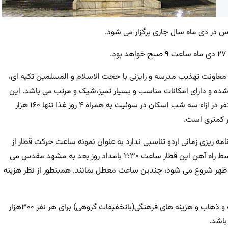
در دی ماه سال جاری برگزار می شود.
معاونت تهذیب مدرسه و رایزنی با حجت الاسلام و المسلمین تکیه ای،
ه و دارای امکانات مناسب و بسیار تمیز،شیک و مرتب می باشد. این
مجموعه فقط برخی هزینه های جاری را دریافت می کند که برای هر نفر در ازاء سه شب اسکان در سوئیت به همراه ۴ روز غذا تنها ۱۶۰ هزار
ر کمتری است.
مه ریزی زمانی اردو تناسبی ندارد به عنوان نمونه ساعت حرکت قطار از
شهر مقدس قم ۱۲ ظهر می باشد که طبق زمان بندی اعلام شده توسط راه آهن این قطار ساعت ۲:۳۰ بامداد روز بعد به مشهد مقدس می
 از ظهر شروع می شود، چندین ساعت معطل بمانند. همینطور از نظر هزینه
در مجموع کف هزینه واقعی با احتساب غذا و پذیرایی، اسکان، ایاب و ذهاب و هزینه های فرهنگی(باتخفبفات گروهی) برای هر نفر ۳۰۰هزار
باشد.