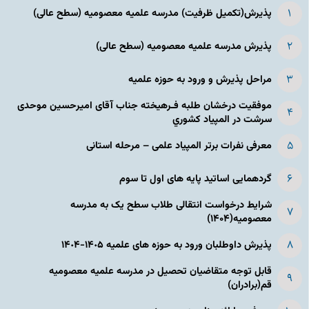
پذیرش(تکمیل ظرفیت) مدرسه علمیه معصومیه‌ (سطح عالی)
پذیرش مدرسه علمیه معصومیه‌ (سطح عالی)
مراحل پذیرش و ورود به حوزه علمیه
موفقیت درخشان طلبه فـرهیخته جناب آقای امیرحسین موحدی
سرشت در المپياد كشوري
معرفی نفرات برتر المپیاد علمی – مرحله استانی
گردهمایی اساتید پایه های اول تا سوم
شرایط درخواست انتقالی طلاب سطح یک به مدرسه
معصومیه(۱۴۰۴)
پذیرش داوطلبان ورود به حوزه های علمیه ١۴٠۵-١۴٠۴
قابل توجه متقاضیان تحصیل در مدرسه علمیه معصومیه
قم(برادران)