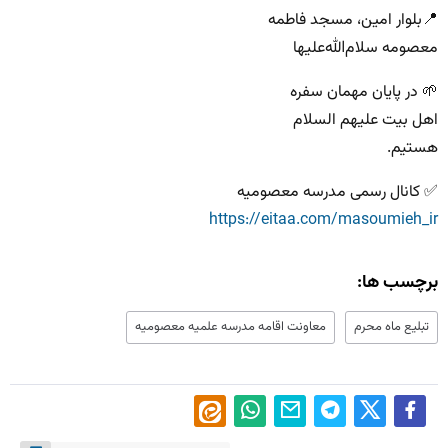
📍بلوار امین، مسجد فاطمه
معصومه سلام‌الله‌علیها
🌱 در پایان مهمان سفره
اهل بیت علیهم السلام
هستیم.
‌✅ کانال رسمی مدرسه معصومیه
https://eitaa.com/masoumieh_ir
برچسب ها:
تبلیع ماه محرم
معاونت اقامه مدرسه علميه معصوميه