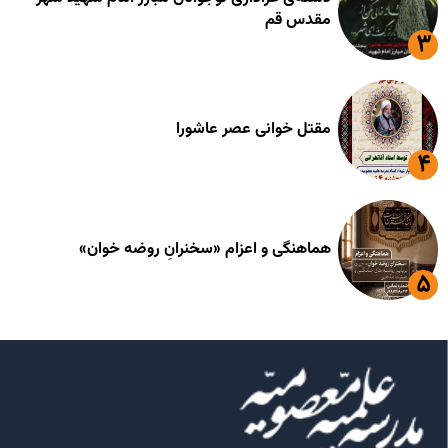
مقدس قم
مقتل خوانی عصر عاشورا
هماهنگی و اعزام «سخنرانِ روضه خوان»