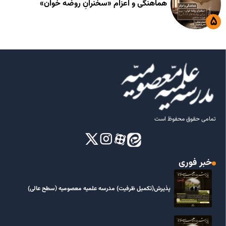
هماهنگی و اعزام «سخنرانِ روضه خوان»
تمامی حقوق محفوظ است
خبر فوری
پذیرش(تکمیل ظرفیت) مدرسه علمیه معصومیه‌ (سطح عالی)