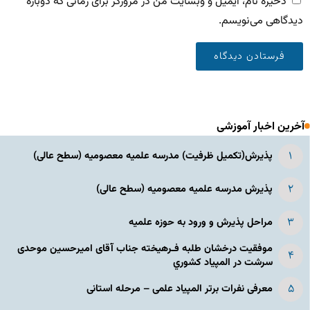
ذخیره نام، ایمیل و وبسایت من در مرورگر برای زمانی که دوباره
دیدگاهی می‌نویسم.
آخرین اخبار آموزشی
پذیرش(تکمیل ظرفیت) مدرسه علمیه معصومیه‌ (سطح عالی)
پذیرش مدرسه علمیه معصومیه‌ (سطح عالی)
مراحل پذیرش و ورود به حوزه علمیه
موفقیت درخشان طلبه فـرهیخته جناب آقای امیرحسین موحدی
سرشت در المپياد كشوري
معرفی نفرات برتر المپیاد علمی – مرحله استانی