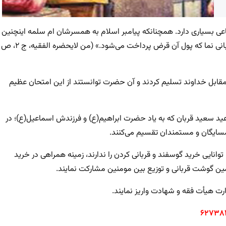
اعی بسیاری دارد. همچنانکه پیامبر اسلام به همسرشان ام سلمه اینچنین
سفارش کردند: «اسْتَقْرِضِی وَ ضَحِّی فَإِنَّهُ دَیْنٌ مَقْضِی‏؛ قرض کن و قربانی نما که پول آن قرض پرداخت می‌شود.» (من لایحضره الفقیه، ج ۲، ص
مقابل خداوند تسلیم کردند و آن حضرت توانستند از این امتحان عظیم
ید سعید قربان که به یاد حضرت ابراهیم(ع) و فرزندش اسماعیل(ع)؛ در
همسایگان و مستمندان تقسیم می‌کنند.
نایی خرید گوسفند و قربانی کردن را ندارند، زمینه همراهی در خرید
 تأمین گوشت قربانی و توزیع بین مومنین مشارکت نمایند.
رت هیأت فقه و شهادت واریز نمایند.