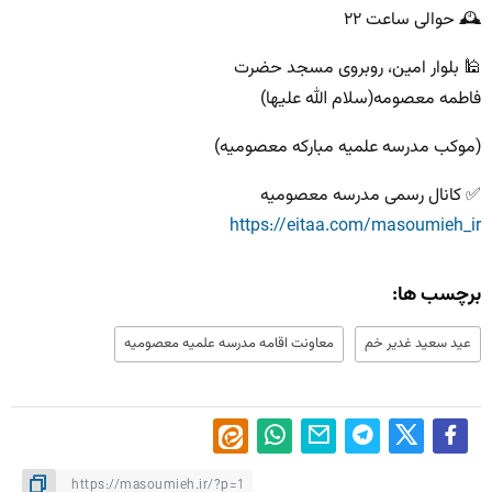
🕰 حوالی ساعت ۲۲
🕌 بلوار امین، روبروی مسجد حضرت
فاطمه معصومه(سلام الله علیها)
(موکب مدرسه علمیه مبارکه معصومیه)
‌✅ کانال رسمی مدرسه معصومیه
https://eitaa.com/masoumieh_ir
برچسب ها:
عيد سعيد غدير خم
معاونت اقامه مدرسه علميه معصوميه