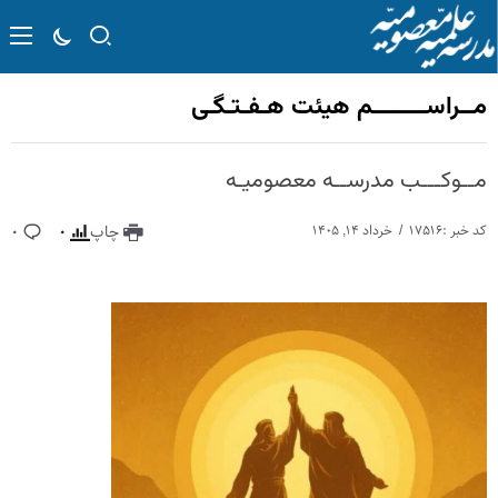
مــراســــــــم هیئت هـفـتـگـی
مــوکـــب مدرســه معصومیـه
کد خبر :۱۷۵۱۶
خرداد ۱۴, ۱۴۰۵
چاپ
۰
۰