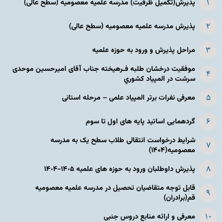
پذیرش(تکمیل ظرفیت) مدرسه علمیه معصومیه‌ (سطح عالی)
پذیرش مدرسه علمیه معصومیه‌ (سطح عالی)
مراحل پذیرش و ورود به حوزه علمیه
موفقیت درخشان طلبه فـرهیخته جناب آقای امیرحسین موحدی
سرشت در المپياد كشوري
معرفی نفرات برتر المپیاد علمی – مرحله استانی
گردهمایی اساتید پایه های اول تا سوم
شرایط درخواست انتقالی طلاب سطح یک به مدرسه
معصومیه(۱۴۰۴)
پذیرش داوطلبان ورود به حوزه های علمیه ١۴٠۵-١۴٠۴
قابل توجه متقاضیان تحصیل در مدرسه علمیه معصومیه
قم(برادران)
معرفی و ارائه منابع دروس جنبی