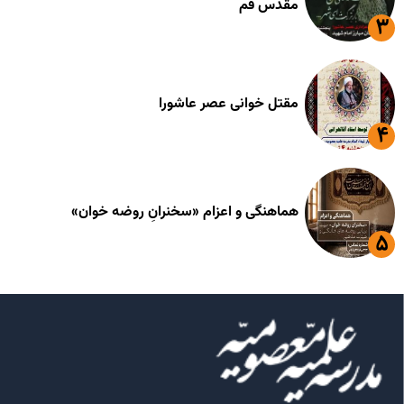
مقدس قم
مقتل خوانی عصر عاشورا
هماهنگی و اعزام «سخنرانِ روضه خوان»