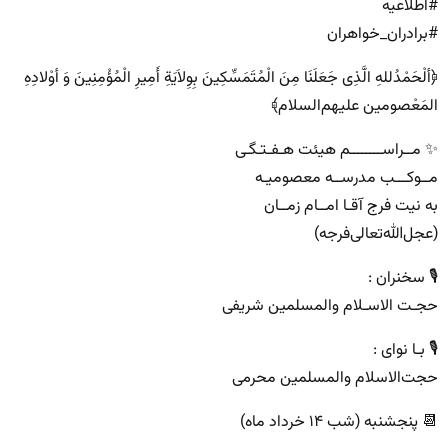
#اطلاعیه
#برادران_خواهران
﴿ألْحَمْدُللهِ الَّذِی جَعَلَنَا مِنَ الْمُتَمَسِّکِینَ بِوِلاَیَةِ أَمِیرِ الْمُؤْمِنِینَ وَ أوْلادِهِ
المَعْصومین علیهم‌السلام﴾
✨ مــراســــــــم هیئت هـفـتـگـی
مــوکـــب مدرســه معصومیـه
به نیت فرج آقـا امــام زمــان
(عجل‌الله‌تعالی‌فرجه)
🎙 سخنران :
حجـت الاسـلام والمسلمین شریفی
🎙 بـا نوای :
حجت‌الاسلام والمسلمین محرمی
📆 پنجشنبه (شب ۱۴ خرداد ماه)