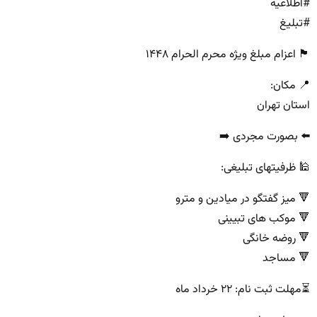
#اطلاعیه
#تبلیغ
🏴 اعزام مبلغ ویژه محرم الحرام ۱۴۴۸
📍 مکان:
استان تهران
⬅️ بصورت مجردی ➡️
🕌 ظرفیتهای تبلیغی:
🔻 میز گفتگو در میادین و مترو
🔻 موکب های تبیینی
🔻 روضه خانگی
🔻 مساجد
⏳مهلت ثبت نام: ۲۲ خرداد ماه