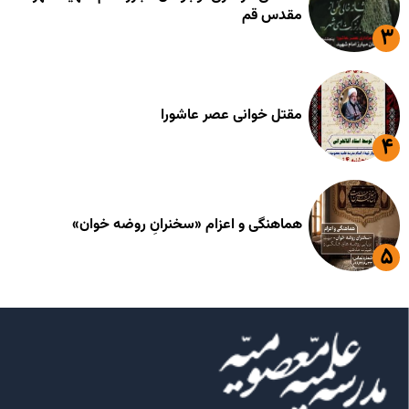
مقدس قم
مقتل خوانی عصر عاشورا
هماهنگی و اعزام «سخنرانِ روضه خوان»