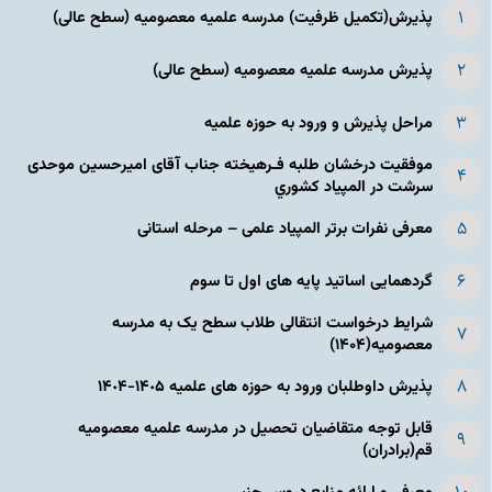
پذیرش(تکمیل ظرفیت) مدرسه علمیه معصومیه‌ (سطح عالی)
پذیرش مدرسه علمیه معصومیه‌ (سطح عالی)
مراحل پذیرش و ورود به حوزه علمیه
موفقیت درخشان طلبه فـرهیخته جناب آقای امیرحسین موحدی
سرشت در المپياد كشوري
معرفی نفرات برتر المپیاد علمی – مرحله استانی
گردهمایی اساتید پایه های اول تا سوم
شرایط درخواست انتقالی طلاب سطح یک به مدرسه
معصومیه(۱۴۰۴)
پذیرش داوطلبان ورود به حوزه های علمیه ١۴٠۵-١۴٠۴
قابل توجه متقاضیان تحصیل در مدرسه علمیه معصومیه
قم(برادران)