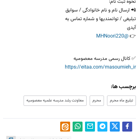
نحوه ثبت نام:
📲 ارسال نام و نام خانوادگی / سوابق
تبلیغی / توانمندیها و شماره تماس به
آيدی
@MHNoori220
👉
‌✅ کانال رسمی مدرسه معصومیه
https://eitaa.com/masoumieh_ir
برچسب ها:
تبلیع ماه محرم
محرم
معاونت رشد مدرسه علمیه معصومیه