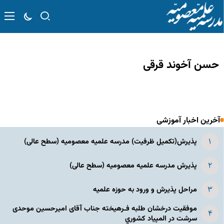
حسن آخوند قرقی
آخرین اخبار آموزشی
پذیرش(تکمیل ظرفیت) مدرسه علمیه معصومیه‌ (سطح عالی)
پذیرش مدرسه علمیه معصومیه‌ (سطح عالی)
مراحل پذیرش و ورود به حوزه علمیه
موفقیت درخشان طلبه فـرهیخته جناب آقای امیرحسین موحدی
سرشت در المپياد كشوري