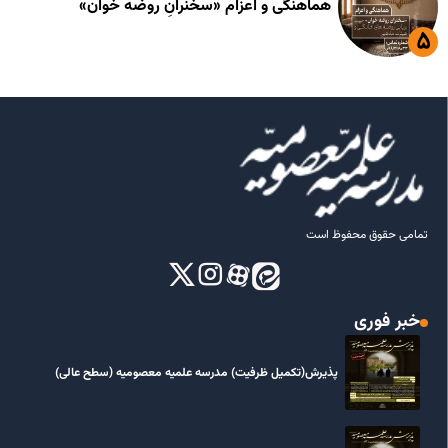
هماهنگی و اعزام «سخنرانِ روضه خوان»
تمامی حقوق محفوظ است
خبر فوری
پذیرش(تکمیل ظرفیت) مدرسه علمیه معصومیه‌ (سطح عالی)