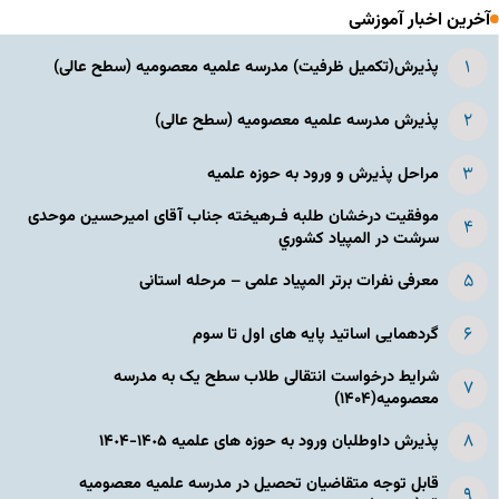
آخرین اخبار آموزشی
پذیرش(تکمیل ظرفیت) مدرسه علمیه معصومیه‌ (سطح عالی)
پذیرش مدرسه علمیه معصومیه‌ (سطح عالی)
مراحل پذیرش و ورود به حوزه علمیه
موفقیت درخشان طلبه فـرهیخته جناب آقای امیرحسین موحدی
سرشت در المپياد كشوري
معرفی نفرات برتر المپیاد علمی – مرحله استانی
گردهمایی اساتید پایه های اول تا سوم
شرایط درخواست انتقالی طلاب سطح یک به مدرسه
معصومیه(۱۴۰۴)
پذیرش داوطلبان ورود به حوزه های علمیه ١۴٠۵-١۴٠۴
قابل توجه متقاضیان تحصیل در مدرسه علمیه معصومیه