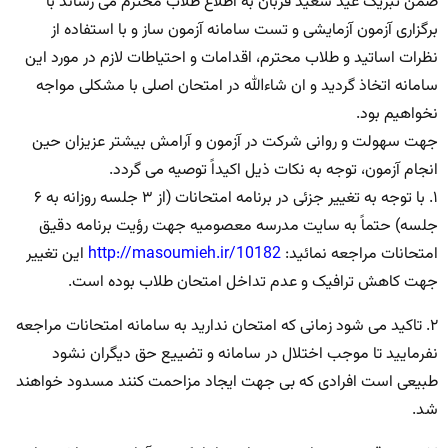
ضمن تبریک عید سعید قربان به اطلاع طلاب محترم می رساند با
برگزاری آزمون آزمایشی و تست سامانه آزمون ساز و با استفاده از
نظرات اساتید و طلاب محترم، اقدامات و احتیاطات لازم در مورد این
سامانه اتخاذ گردید و ان شاءالله در امتحان اصلی با مشکلی مواجه
نخواهیم بود.
جهت سهولت و روانی شرکت در آزمون و آرامش بیشتر عزیزان حین
انجام آزمون، توجه به نکات ذیل اکیداً توصیه می گردد.
۱. با توجه به تغییر جزئی در برنامه امتحانات (از ۳ جلسه روزانه به ۶
جلسه) حتماً به سایت مدرسه معصومیه جهت رؤیت برنامه دقیق
امتحانات مراجعه نمائید:
http://masoumieh.ir/10182
این تغییر
جهت کاهش ترافیک و عدم تداخل امتحان طلاب بوده است.
۲. تاکید می شود زمانی که امتحان ندارید به سامانه امتحانات مراجعه
نفرمایید تا موجب اختلال در سامانه و تضییع حق دیگران نشود
طبیعی است افرادی که بی جهت ایجاد مزاحمت کنند مسدود خواهند
شد.