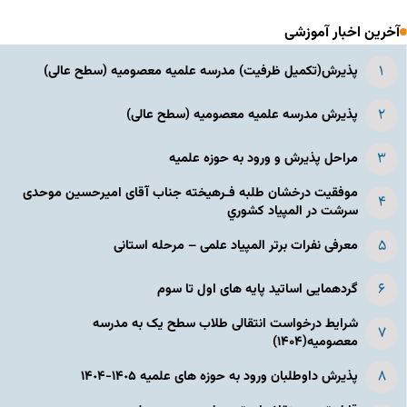
آخرین اخبار آموزشی
پذیرش(تکمیل ظرفیت) مدرسه علمیه معصومیه‌ (سطح عالی)
پذیرش مدرسه علمیه معصومیه‌ (سطح عالی)
مراحل پذیرش و ورود به حوزه علمیه
موفقیت درخشان طلبه فـرهیخته جناب آقای امیرحسین موحدی
سرشت در المپياد كشوري
معرفی نفرات برتر المپیاد علمی – مرحله استانی
گردهمایی اساتید پایه های اول تا سوم
شرایط درخواست انتقالی طلاب سطح یک به مدرسه
معصومیه(۱۴۰۴)
پذیرش داوطلبان ورود به حوزه های علمیه ١۴٠۵-١۴٠۴