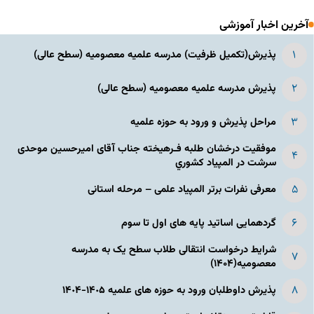
آخرین اخبار آموزشی
پذیرش(تکمیل ظرفیت) مدرسه علمیه معصومیه‌ (سطح عالی)
پذیرش مدرسه علمیه معصومیه‌ (سطح عالی)
مراحل پذیرش و ورود به حوزه علمیه
موفقیت درخشان طلبه فـرهیخته جناب آقای امیرحسین موحدی
سرشت در المپياد كشوري
معرفی نفرات برتر المپیاد علمی – مرحله استانی
گردهمایی اساتید پایه های اول تا سوم
شرایط درخواست انتقالی طلاب سطح یک به مدرسه
معصومیه(۱۴۰۴)
پذیرش داوطلبان ورود به حوزه های علمیه ١۴٠۵-١۴٠۴