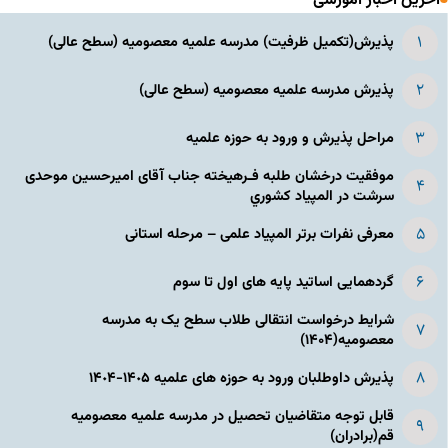
آخرین اخبار آموزشی
پذیرش(تکمیل ظرفیت) مدرسه علمیه معصومیه‌ (سطح عالی)
پذیرش مدرسه علمیه معصومیه‌ (سطح عالی)
مراحل پذیرش و ورود به حوزه علمیه
موفقیت درخشان طلبه فـرهیخته جناب آقای امیرحسین موحدی
سرشت در المپياد كشوري
معرفی نفرات برتر المپیاد علمی – مرحله استانی
گردهمایی اساتید پایه های اول تا سوم
شرایط درخواست انتقالی طلاب سطح یک به مدرسه
معصومیه(۱۴۰۴)
پذیرش داوطلبان ورود به حوزه های علمیه ١۴٠۵-١۴٠۴
قابل توجه متقاضیان تحصیل در مدرسه علمیه معصومیه
قم(برادران)