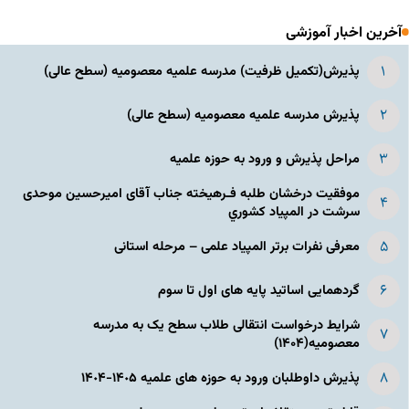
آخرین اخبار آموزشی
پذیرش(تکمیل ظرفیت) مدرسه علمیه معصومیه‌ (سطح عالی)
پذیرش مدرسه علمیه معصومیه‌ (سطح عالی)
مراحل پذیرش و ورود به حوزه علمیه
موفقیت درخشان طلبه فـرهیخته جناب آقای امیرحسین موحدی
سرشت در المپياد كشوري
معرفی نفرات برتر المپیاد علمی – مرحله استانی
گردهمایی اساتید پایه های اول تا سوم
شرایط درخواست انتقالی طلاب سطح یک به مدرسه
معصومیه(۱۴۰۴)
پذیرش داوطلبان ورود به حوزه های علمیه ١۴٠۵-١۴٠۴