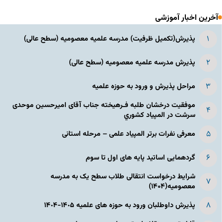
آخرین اخبار آموزشی
پذیرش(تکمیل ظرفیت) مدرسه علمیه معصومیه‌ (سطح عالی)
پذیرش مدرسه علمیه معصومیه‌ (سطح عالی)
مراحل پذیرش و ورود به حوزه علمیه
موفقیت درخشان طلبه فـرهیخته جناب آقای امیرحسین موحدی
سرشت در المپياد كشوري
معرفی نفرات برتر المپیاد علمی – مرحله استانی
گردهمایی اساتید پایه های اول تا سوم
شرایط درخواست انتقالی طلاب سطح یک به مدرسه
معصومیه(۱۴۰۴)
پذیرش داوطلبان ورود به حوزه های علمیه ١۴٠۵-١۴٠۴