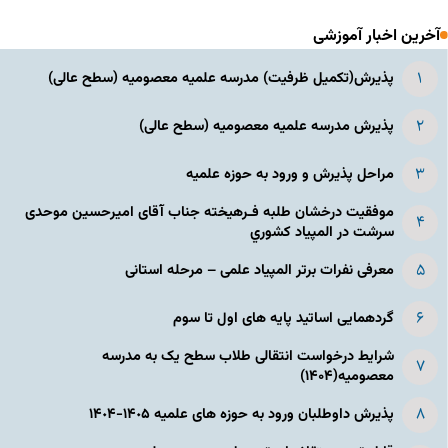
آخرین اخبار آموزشی
پذیرش(تکمیل ظرفیت) مدرسه علمیه معصومیه‌ (سطح عالی)
پذیرش مدرسه علمیه معصومیه‌ (سطح عالی)
مراحل پذیرش و ورود به حوزه علمیه
موفقیت درخشان طلبه فـرهیخته جناب آقای امیرحسین موحدی
سرشت در المپياد كشوري
معرفی نفرات برتر المپیاد علمی – مرحله استانی
گردهمایی اساتید پایه های اول تا سوم
شرایط درخواست انتقالی طلاب سطح یک به مدرسه
معصومیه(۱۴۰۴)
پذیرش داوطلبان ورود به حوزه های علمیه ١۴٠۵-١۴٠۴