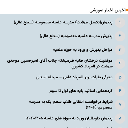
آخرین اخبار آموزشی
پذیرش(تکمیل ظرفیت) مدرسه علمیه معصومیه‌ (سطح عالی)
پذیرش مدرسه علمیه معصومیه‌ (سطح عالی)
مراحل پذیرش و ورود به حوزه علمیه
موفقیت درخشان طلبه فـرهیخته جناب آقای امیرحسین موحدی
سرشت در المپياد كشوري
معرفی نفرات برتر المپیاد علمی – مرحله استانی
گردهمایی اساتید پایه های اول تا سوم
شرایط درخواست انتقالی طلاب سطح یک به مدرسه
معصومیه(۱۴۰۴)
پذیرش داوطلبان ورود به حوزه های علمیه ١۴٠۵-١۴٠۴