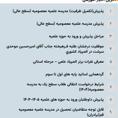
آخرین اخبار آموزشی
پذیرش(تکمیل ظرفیت) مدرسه علمیه معصومیه‌ (سطح عالی)
پذیرش مدرسه علمیه معصومیه‌ (سطح عالی)
مراحل پذیرش و ورود به حوزه علمیه
موفقیت درخشان طلبه فـرهیخته جناب آقای امیرحسین موحدی
سرشت در المپياد كشوري
معرفی نفرات برتر المپیاد علمی – مرحله استانی
گردهمایی اساتید پایه های اول تا سوم
شرایط درخواست انتقالی طلاب سطح یک به مدرسه
معصومیه(۱۴۰۴)
پذیرش داوطلبان ورود به حوزه های علمیه ١۴٠۵-١۴٠۴
قابل توجه متقاضیان تحصیل در مدرسه علمیه معصومیه
قم(برادران)