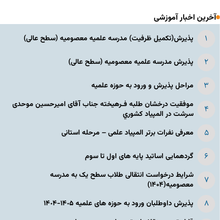
آخرین اخبار آموزشی
پذیرش(تکمیل ظرفیت) مدرسه علمیه معصومیه‌ (سطح عالی)
پذیرش مدرسه علمیه معصومیه‌ (سطح عالی)
مراحل پذیرش و ورود به حوزه علمیه
موفقیت درخشان طلبه فـرهیخته جناب آقای امیرحسین موحدی
سرشت در المپياد كشوري
معرفی نفرات برتر المپیاد علمی – مرحله استانی
گردهمایی اساتید پایه های اول تا سوم
شرایط درخواست انتقالی طلاب سطح یک به مدرسه
معصومیه(۱۴۰۴)
پذیرش داوطلبان ورود به حوزه های علمیه ١۴٠۵-١۴٠۴