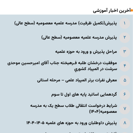
آخرین اخبار آموزشی
پذیرش(تکمیل ظرفیت) مدرسه علمیه معصومیه‌ (سطح عالی)
پذیرش مدرسه علمیه معصومیه‌ (سطح عالی)
مراحل پذیرش و ورود به حوزه علمیه
موفقیت درخشان طلبه فـرهیخته جناب آقای امیرحسین موحدی
سرشت در المپياد كشوري
معرفی نفرات برتر المپیاد علمی – مرحله استانی
گردهمایی اساتید پایه های اول تا سوم
شرایط درخواست انتقالی طلاب سطح یک به مدرسه
معصومیه(۱۴۰۴)
پذیرش داوطلبان ورود به حوزه های علمیه ١۴٠۵-١۴٠۴