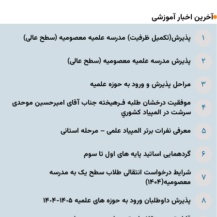
آخرین اخبار آموزشی
پذیرش(تکمیل ظرفیت) مدرسه علمیه معصومیه‌ (سطح عالی)
پذیرش مدرسه علمیه معصومیه‌ (سطح عالی)
مراحل پذیرش و ورود به حوزه علمیه
موفقیت درخشان طلبه فـرهیخته جناب آقای امیرحسین موحدی
سرشت در المپياد كشوري
معرفی نفرات برتر المپیاد علمی – مرحله استانی
گردهمایی اساتید پایه های اول تا سوم
شرایط درخواست انتقالی طلاب سطح یک به مدرسه
معصومیه(۱۴۰۴)
پذیرش داوطلبان ورود به حوزه های علمیه ١۴٠۵-١۴٠۴