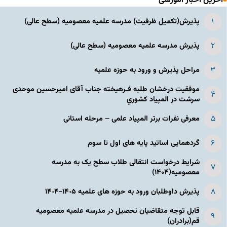
آخرین اخبار آموزشی
پذیرش(تکمیل ظرفیت) مدرسه علمیه معصومیه‌ (سطح عالی)
پذیرش مدرسه علمیه معصومیه‌ (سطح عالی)
مراحل پذیرش و ورود به حوزه علمیه
موفقیت درخشان طلبه فـرهیخته جناب آقای امیرحسین موحدی
سرشت در المپياد كشوري
معرفی نفرات برتر المپیاد علمی – مرحله استانی
گردهمایی اساتید پایه های اول تا سوم
شرایط درخواست انتقالی طلاب سطح یک به مدرسه
معصومیه(۱۴۰۴)
پذیرش داوطلبان ورود به حوزه های علمیه ١۴٠۵-١۴٠۴
قابل توجه متقاضیان تحصیل در مدرسه علمیه معصومیه
قم(برادران)