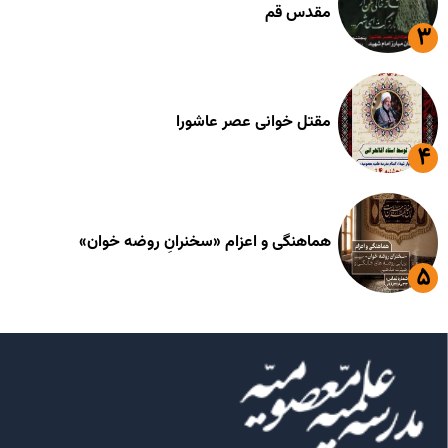
مقدس قم
مقتل خوانی عصر عاشورا
هماهنگی و اعزام «سخنرانِ روضه خوان»