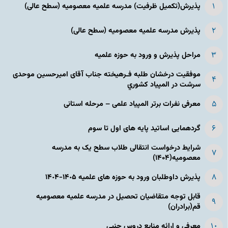
پذیرش(تکمیل ظرفیت) مدرسه علمیه معصومیه‌ (سطح عالی)
پذیرش مدرسه علمیه معصومیه‌ (سطح عالی)
مراحل پذیرش و ورود به حوزه علمیه
موفقیت درخشان طلبه فـرهیخته جناب آقای امیرحسین موحدی
سرشت در المپياد كشوري
معرفی نفرات برتر المپیاد علمی – مرحله استانی
گردهمایی اساتید پایه های اول تا سوم
شرایط درخواست انتقالی طلاب سطح یک به مدرسه
معصومیه(۱۴۰۴)
پذیرش داوطلبان ورود به حوزه های علمیه ١۴٠۵-١۴٠۴
قابل توجه متقاضیان تحصیل در مدرسه علمیه معصومیه
قم(برادران)
معرفی و ارائه منابع دروس جنبی