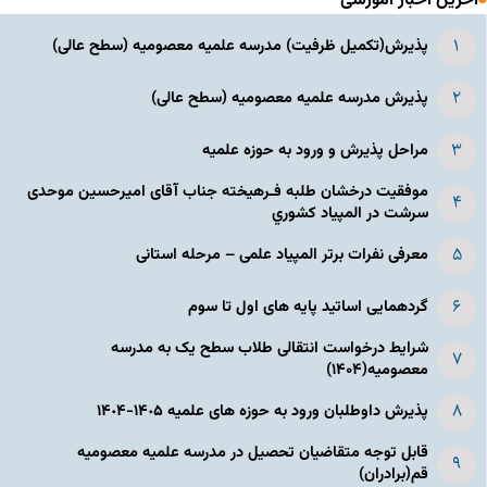
آخرین اخبار آموزشی
پذیرش(تکمیل ظرفیت) مدرسه علمیه معصومیه‌ (سطح عالی)
پذیرش مدرسه علمیه معصومیه‌ (سطح عالی)
مراحل پذیرش و ورود به حوزه علمیه
موفقیت درخشان طلبه فـرهیخته جناب آقای امیرحسین موحدی
سرشت در المپياد كشوري
معرفی نفرات برتر المپیاد علمی – مرحله استانی
گردهمایی اساتید پایه های اول تا سوم
شرایط درخواست انتقالی طلاب سطح یک به مدرسه
معصومیه(۱۴۰۴)
پذیرش داوطلبان ورود به حوزه های علمیه ١۴٠۵-١۴٠۴
قابل توجه متقاضیان تحصیل در مدرسه علمیه معصومیه
قم(برادران)