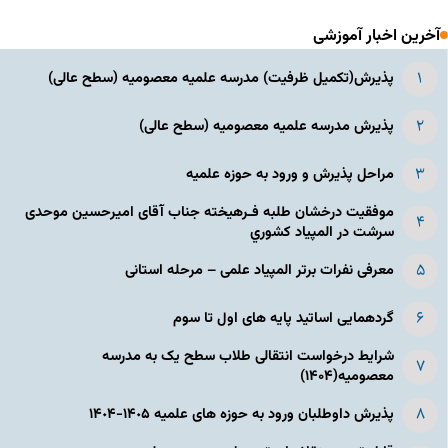
آخرین اخبار آموزشی
پذیرش(تکمیل ظرفیت) مدرسه علمیه معصومیه‌ (سطح عالی)
پذیرش مدرسه علمیه معصومیه‌ (سطح عالی)
مراحل پذیرش و ورود به حوزه علمیه
موفقیت درخشان طلبه فـرهیخته جناب آقای امیرحسین موحدی
سرشت در المپياد كشوري
معرفی نفرات برتر المپیاد علمی – مرحله استانی
گردهمایی اساتید پایه های اول تا سوم
شرایط درخواست انتقالی طلاب سطح یک به مدرسه
معصومیه(۱۴۰۴)
پذیرش داوطلبان ورود به حوزه های علمیه ١۴٠۵-١۴٠۴