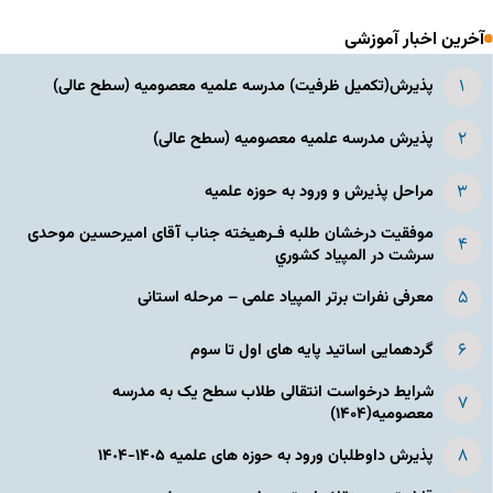
آخرین اخبار آموزشی
پذیرش(تکمیل ظرفیت) مدرسه علمیه معصومیه‌ (سطح عالی)
پذیرش مدرسه علمیه معصومیه‌ (سطح عالی)
مراحل پذیرش و ورود به حوزه علمیه
موفقیت درخشان طلبه فـرهیخته جناب آقای امیرحسین موحدی
سرشت در المپياد كشوري
معرفی نفرات برتر المپیاد علمی – مرحله استانی
گردهمایی اساتید پایه های اول تا سوم
شرایط درخواست انتقالی طلاب سطح یک به مدرسه
معصومیه(۱۴۰۴)
پذیرش داوطلبان ورود به حوزه های علمیه ١۴٠۵-١۴٠۴