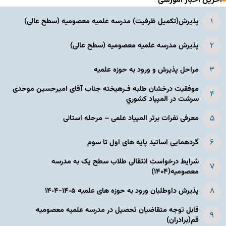
آخرین اخبار آموزشی
پذیرش(تکمیل ظرفیت) مدرسه علمیه معصومیه‌ (سطح عالی)
پذیرش مدرسه علمیه معصومیه‌ (سطح عالی)
مراحل پذیرش و ورود به حوزه علمیه
موفقیت درخشان طلبه فـرهیخته جناب آقای امیرحسین موحدی
سرشت در المپياد كشوري
معرفی نفرات برتر المپیاد علمی – مرحله استانی
گردهمایی اساتید پایه های اول تا سوم
شرایط درخواست انتقالی طلاب سطح یک به مدرسه
معصومیه(۱۴۰۴)
پذیرش داوطلبان ورود به حوزه های علمیه ١۴٠۵-١۴٠۴
قابل توجه متقاضیان تحصیل در مدرسه علمیه معصومیه
قم(برادران)