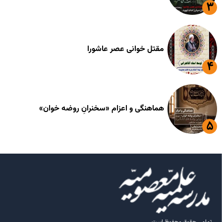
مقتل خوانی عصر عاشورا
هماهنگی و اعزام «سخنرانِ روضه خوان»