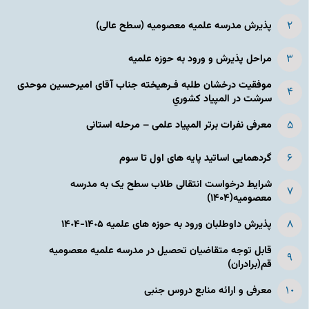
پذیرش مدرسه علمیه معصومیه‌ (سطح عالی)
مراحل پذیرش و ورود به حوزه علمیه
موفقیت درخشان طلبه فـرهیخته جناب آقای امیرحسین موحدی
سرشت در المپياد كشوري
معرفی نفرات برتر المپیاد علمی – مرحله استانی
گردهمایی اساتید پایه های اول تا سوم
شرایط درخواست انتقالی طلاب سطح یک به مدرسه
معصومیه(۱۴۰۴)
پذیرش داوطلبان ورود به حوزه های علمیه ١۴٠۵-١۴٠۴
قابل توجه متقاضیان تحصیل در مدرسه علمیه معصومیه
قم(برادران)
معرفی و ارائه منابع دروس جنبی