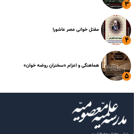
مقتل خوانی عصر عاشورا
هماهنگی و اعزام «سخنرانِ روضه خوان»