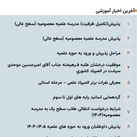
آخرین اخبار آموزشی
پذیرش(تکمیل ظرفیت) مدرسه علمیه معصومیه‌ (سطح عالی)
پذیرش مدرسه علمیه معصومیه‌ (سطح عالی)
مراحل پذیرش و ورود به حوزه علمیه
موفقیت درخشان طلبه فـرهیخته جناب آقای امیرحسین موحدی
سرشت در المپياد كشوري
معرفی نفرات برتر المپیاد علمی – مرحله استانی
گردهمایی اساتید پایه های اول تا سوم
شرایط درخواست انتقالی طلاب سطح یک به مدرسه
معصومیه(۱۴۰۴)
پذیرش داوطلبان ورود به حوزه های علمیه ١۴٠۵-١۴٠۴