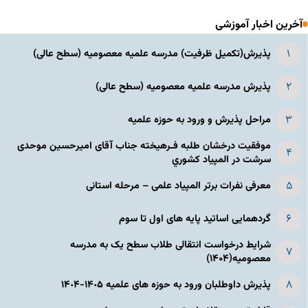
آخرین اخبار آموزشی
پذیرش(تکمیل ظرفیت) مدرسه علمیه معصومیه‌ (سطح عالی)
پذیرش مدرسه علمیه معصومیه‌ (سطح عالی)
مراحل پذیرش و ورود به حوزه علمیه
موفقیت درخشان طلبه فـرهیخته جناب آقای امیرحسین موحدی
سرشت در المپياد كشوري
معرفی نفرات برتر المپیاد علمی – مرحله استانی
گردهمایی اساتید پایه های اول تا سوم
شرایط درخواست انتقالی طلاب سطح یک به مدرسه
معصومیه(۱۴۰۴)
پذیرش داوطلبان ورود به حوزه های علمیه ١۴٠۵-١۴٠۴