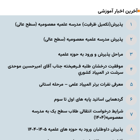
آخرین اخبار آموزشی
پذیرش(تکمیل ظرفیت) مدرسه علمیه معصومیه‌ (سطح عالی)
پذیرش مدرسه علمیه معصومیه‌ (سطح عالی)
مراحل پذیرش و ورود به حوزه علمیه
موفقیت درخشان طلبه فـرهیخته جناب آقای امیرحسین موحدی
سرشت در المپياد كشوري
معرفی نفرات برتر المپیاد علمی – مرحله استانی
گردهمایی اساتید پایه های اول تا سوم
شرایط درخواست انتقالی طلاب سطح یک به مدرسه
معصومیه(۱۴۰۴)
پذیرش داوطلبان ورود به حوزه های علمیه ١۴٠۵-١۴٠۴