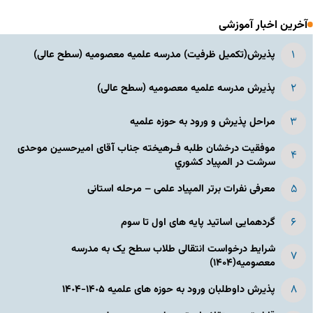
آخرین اخبار آموزشی
پذیرش(تکمیل ظرفیت) مدرسه علمیه معصومیه‌ (سطح عالی)
پذیرش مدرسه علمیه معصومیه‌ (سطح عالی)
مراحل پذیرش و ورود به حوزه علمیه
موفقیت درخشان طلبه فـرهیخته جناب آقای امیرحسین موحدی
سرشت در المپياد كشوري
معرفی نفرات برتر المپیاد علمی – مرحله استانی
گردهمایی اساتید پایه های اول تا سوم
شرایط درخواست انتقالی طلاب سطح یک به مدرسه
معصومیه(۱۴۰۴)
پذیرش داوطلبان ورود به حوزه های علمیه ١۴٠۵-١۴٠۴