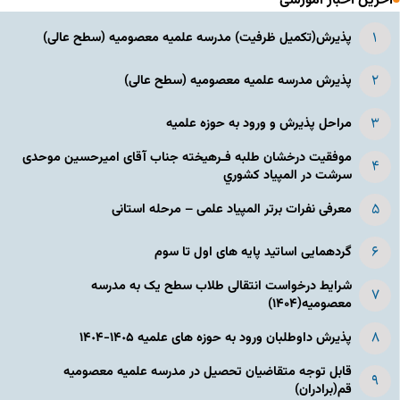
آخرین اخبار آموزشی
پذیرش(تکمیل ظرفیت) مدرسه علمیه معصومیه‌ (سطح عالی)
پذیرش مدرسه علمیه معصومیه‌ (سطح عالی)
مراحل پذیرش و ورود به حوزه علمیه
موفقیت درخشان طلبه فـرهیخته جناب آقای امیرحسین موحدی
سرشت در المپياد كشوري
معرفی نفرات برتر المپیاد علمی – مرحله استانی
گردهمایی اساتید پایه های اول تا سوم
شرایط درخواست انتقالی طلاب سطح یک به مدرسه
معصومیه(۱۴۰۴)
پذیرش داوطلبان ورود به حوزه های علمیه ١۴٠۵-١۴٠۴
قابل توجه متقاضیان تحصیل در مدرسه علمیه معصومیه
قم(برادران)