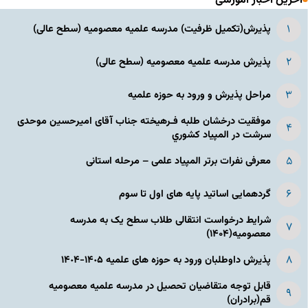
آخرین اخبار آموزشی
پذیرش(تکمیل ظرفیت) مدرسه علمیه معصومیه‌ (سطح عالی)
پذیرش مدرسه علمیه معصومیه‌ (سطح عالی)
مراحل پذیرش و ورود به حوزه علمیه
موفقیت درخشان طلبه فـرهیخته جناب آقای امیرحسین موحدی
سرشت در المپياد كشوري
معرفی نفرات برتر المپیاد علمی – مرحله استانی
گردهمایی اساتید پایه های اول تا سوم
شرایط درخواست انتقالی طلاب سطح یک به مدرسه
معصومیه(۱۴۰۴)
پذیرش داوطلبان ورود به حوزه های علمیه ١۴٠۵-١۴٠۴
قابل توجه متقاضیان تحصیل در مدرسه علمیه معصومیه
قم(برادران)