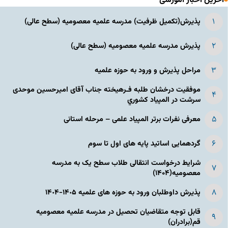
آخرین اخبار آموزشی
پذیرش(تکمیل ظرفیت) مدرسه علمیه معصومیه‌ (سطح عالی)
پذیرش مدرسه علمیه معصومیه‌ (سطح عالی)
مراحل پذیرش و ورود به حوزه علمیه
موفقیت درخشان طلبه فـرهیخته جناب آقای امیرحسین موحدی
سرشت در المپياد كشوري
معرفی نفرات برتر المپیاد علمی – مرحله استانی
گردهمایی اساتید پایه های اول تا سوم
شرایط درخواست انتقالی طلاب سطح یک به مدرسه
معصومیه(۱۴۰۴)
پذیرش داوطلبان ورود به حوزه های علمیه ١۴٠۵-١۴٠۴
قابل توجه متقاضیان تحصیل در مدرسه علمیه معصومیه
قم(برادران)