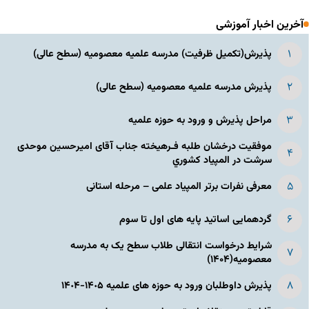
آخرین اخبار آموزشی
پذیرش(تکمیل ظرفیت) مدرسه علمیه معصومیه‌ (سطح عالی)
پذیرش مدرسه علمیه معصومیه‌ (سطح عالی)
مراحل پذیرش و ورود به حوزه علمیه
موفقیت درخشان طلبه فـرهیخته جناب آقای امیرحسین موحدی
سرشت در المپياد كشوري
معرفی نفرات برتر المپیاد علمی – مرحله استانی
گردهمایی اساتید پایه های اول تا سوم
شرایط درخواست انتقالی طلاب سطح یک به مدرسه
معصومیه(۱۴۰۴)
پذیرش داوطلبان ورود به حوزه های علمیه ١۴٠۵-١۴٠۴