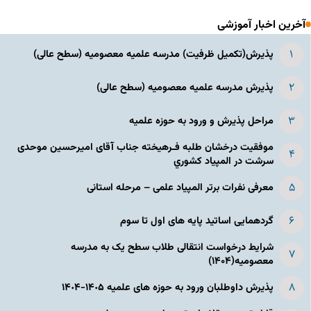
آخرین اخبار آموزشی
پذیرش(تکمیل ظرفیت) مدرسه علمیه معصومیه‌ (سطح عالی)
پذیرش مدرسه علمیه معصومیه‌ (سطح عالی)
مراحل پذیرش و ورود به حوزه علمیه
موفقیت درخشان طلبه فـرهیخته جناب آقای امیرحسین موحدی
سرشت در المپياد كشوري
معرفی نفرات برتر المپیاد علمی – مرحله استانی
گردهمایی اساتید پایه های اول تا سوم
شرایط درخواست انتقالی طلاب سطح یک به مدرسه
معصومیه(۱۴۰۴)
پذیرش داوطلبان ورود به حوزه های علمیه ١۴٠۵-١۴٠۴