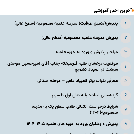
آخرین اخبار آموزشی
پذیرش(تکمیل ظرفیت) مدرسه علمیه معصومیه‌ (سطح عالی)
پذیرش مدرسه علمیه معصومیه‌ (سطح عالی)
مراحل پذیرش و ورود به حوزه علمیه
موفقیت درخشان طلبه فـرهیخته جناب آقای امیرحسین موحدی
سرشت در المپياد كشوري
معرفی نفرات برتر المپیاد علمی – مرحله استانی
گردهمایی اساتید پایه های اول تا سوم
شرایط درخواست انتقالی طلاب سطح یک به مدرسه
معصومیه(۱۴۰۴)
پذیرش داوطلبان ورود به حوزه های علمیه ١۴٠۵-١۴٠۴