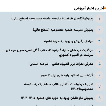
آخرین اخبار آموزشی
پذیرش(تکمیل ظرفیت) مدرسه علمیه معصومیه‌ (سطح عالی)
پذیرش مدرسه علمیه معصومیه‌ (سطح عالی)
مراحل پذیرش و ورود به حوزه علمیه
موفقیت درخشان طلبه فـرهیخته جناب آقای امیرحسین موحدی
سرشت در المپياد كشوري
معرفی نفرات برتر المپیاد علمی – مرحله استانی
گردهمایی اساتید پایه های اول تا سوم
شرایط درخواست انتقالی طلاب سطح یک به مدرسه
معصومیه(۱۴۰۴)
پذیرش داوطلبان ورود به حوزه های علمیه ١۴٠۵-١۴٠۴