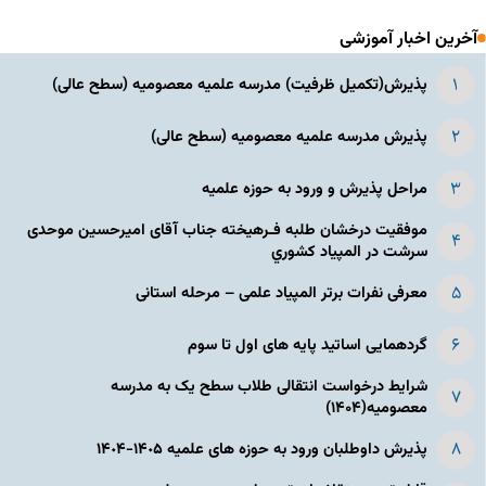
آخرین اخبار آموزشی
پذیرش(تکمیل ظرفیت) مدرسه علمیه معصومیه‌ (سطح عالی)
پذیرش مدرسه علمیه معصومیه‌ (سطح عالی)
مراحل پذیرش و ورود به حوزه علمیه
موفقیت درخشان طلبه فـرهیخته جناب آقای امیرحسین موحدی
سرشت در المپياد كشوري
معرفی نفرات برتر المپیاد علمی – مرحله استانی
گردهمایی اساتید پایه های اول تا سوم
شرایط درخواست انتقالی طلاب سطح یک به مدرسه
معصومیه(۱۴۰۴)
پذیرش داوطلبان ورود به حوزه های علمیه ١۴٠۵-١۴٠۴