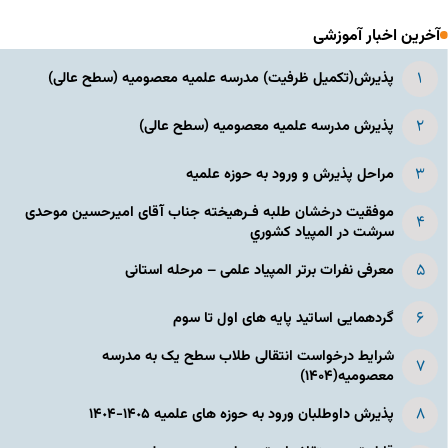
آخرین اخبار آموزشی
پذیرش(تکمیل ظرفیت) مدرسه علمیه معصومیه‌ (سطح عالی)
پذیرش مدرسه علمیه معصومیه‌ (سطح عالی)
مراحل پذیرش و ورود به حوزه علمیه
موفقیت درخشان طلبه فـرهیخته جناب آقای امیرحسین موحدی
سرشت در المپياد كشوري
معرفی نفرات برتر المپیاد علمی – مرحله استانی
گردهمایی اساتید پایه های اول تا سوم
شرایط درخواست انتقالی طلاب سطح یک به مدرسه
معصومیه(۱۴۰۴)
پذیرش داوطلبان ورود به حوزه های علمیه ١۴٠۵-١۴٠۴