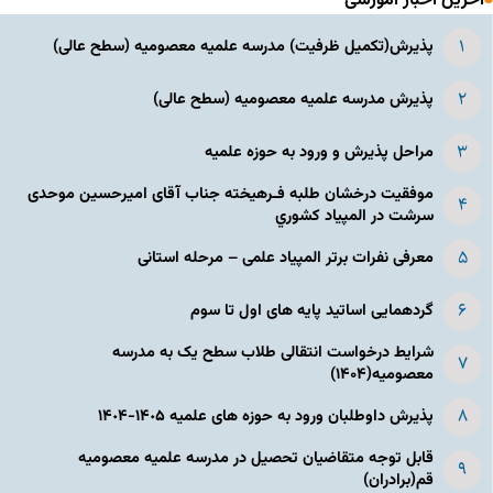
آخرین اخبار آموزشی
پذیرش(تکمیل ظرفیت) مدرسه علمیه معصومیه‌ (سطح عالی)
پذیرش مدرسه علمیه معصومیه‌ (سطح عالی)
مراحل پذیرش و ورود به حوزه علمیه
موفقیت درخشان طلبه فـرهیخته جناب آقای امیرحسین موحدی
سرشت در المپياد كشوري
معرفی نفرات برتر المپیاد علمی – مرحله استانی
گردهمایی اساتید پایه های اول تا سوم
شرایط درخواست انتقالی طلاب سطح یک به مدرسه
معصومیه(۱۴۰۴)
پذیرش داوطلبان ورود به حوزه های علمیه ١۴٠۵-١۴٠۴
قابل توجه متقاضیان تحصیل در مدرسه علمیه معصومیه
قم(برادران)