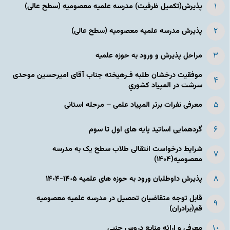
پذیرش(تکمیل ظرفیت) مدرسه علمیه معصومیه‌ (سطح عالی)
پذیرش مدرسه علمیه معصومیه‌ (سطح عالی)
مراحل پذیرش و ورود به حوزه علمیه
موفقیت درخشان طلبه فـرهیخته جناب آقای امیرحسین موحدی
سرشت در المپياد كشوري
معرفی نفرات برتر المپیاد علمی – مرحله استانی
گردهمایی اساتید پایه های اول تا سوم
شرایط درخواست انتقالی طلاب سطح یک به مدرسه
معصومیه(۱۴۰۴)
پذیرش داوطلبان ورود به حوزه های علمیه ١۴٠۵-١۴٠۴
قابل توجه متقاضیان تحصیل در مدرسه علمیه معصومیه
قم(برادران)
معرفی و ارائه منابع دروس جنبی