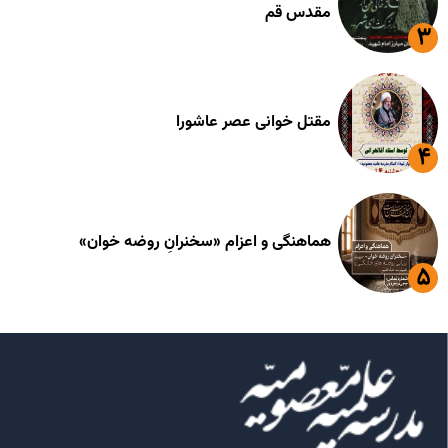
مقدس قم
مقتل خوانی عصر عاشورا
هماهنگی و اعزام «سخنرانِ روضه خوان»