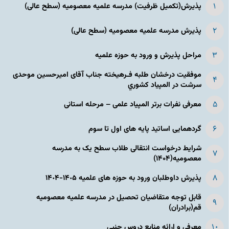
پذیرش(تکمیل ظرفیت) مدرسه علمیه معصومیه‌ (سطح عالی)
پذیرش مدرسه علمیه معصومیه‌ (سطح عالی)
مراحل پذیرش و ورود به حوزه علمیه
موفقیت درخشان طلبه فـرهیخته جناب آقای امیرحسین موحدی
سرشت در المپياد كشوري
معرفی نفرات برتر المپیاد علمی – مرحله استانی
گردهمایی اساتید پایه های اول تا سوم
شرایط درخواست انتقالی طلاب سطح یک به مدرسه
معصومیه(۱۴۰۴)
پذیرش داوطلبان ورود به حوزه های علمیه ١۴٠۵-١۴٠۴
قابل توجه متقاضیان تحصیل در مدرسه علمیه معصومیه
قم(برادران)
معرفی و ارائه منابع دروس جنبی