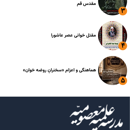
مقدس قم
مقتل خوانی عصر عاشورا
هماهنگی و اعزام «سخنرانِ روضه خوان»