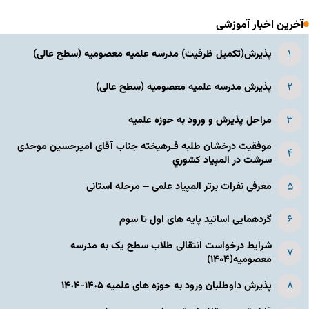
آخرین اخبار آموزشی
پذیرش(تکمیل ظرفیت) مدرسه علمیه معصومیه‌ (سطح عالی)
پذیرش مدرسه علمیه معصومیه‌ (سطح عالی)
مراحل پذیرش و ورود به حوزه علمیه
موفقیت درخشان طلبه فـرهیخته جناب آقای امیرحسین موحدی
سرشت در المپياد كشوري
معرفی نفرات برتر المپیاد علمی – مرحله استانی
گردهمایی اساتید پایه های اول تا سوم
شرایط درخواست انتقالی طلاب سطح یک به مدرسه
معصومیه(۱۴۰۴)
پذیرش داوطلبان ورود به حوزه های علمیه ١۴٠۵-١۴٠۴