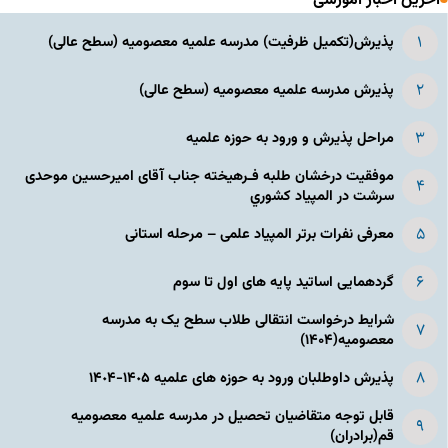
آخرین اخبار آموزشی
پذیرش(تکمیل ظرفیت) مدرسه علمیه معصومیه‌ (سطح عالی)
پذیرش مدرسه علمیه معصومیه‌ (سطح عالی)
مراحل پذیرش و ورود به حوزه علمیه
موفقیت درخشان طلبه فـرهیخته جناب آقای امیرحسین موحدی
سرشت در المپياد كشوري
معرفی نفرات برتر المپیاد علمی – مرحله استانی
گردهمایی اساتید پایه های اول تا سوم
شرایط درخواست انتقالی طلاب سطح یک به مدرسه
معصومیه(۱۴۰۴)
پذیرش داوطلبان ورود به حوزه های علمیه ١۴٠۵-١۴٠۴
قابل توجه متقاضیان تحصیل در مدرسه علمیه معصومیه
قم(برادران)